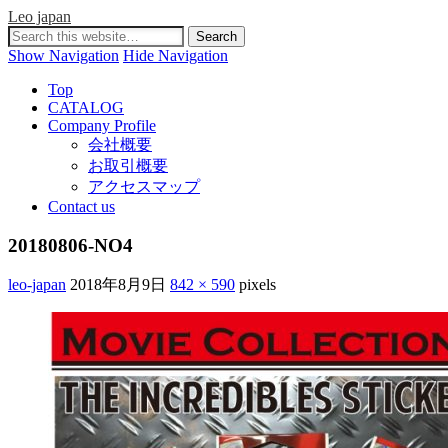
Leo japan
Show Navigation
Hide Navigation
Top
CATALOG
Company Profile
会社概要
お取引概要
アクセスマップ
Contact us
20180806-NO4
leo-japan
2018年8月9日
842 × 590
pixels