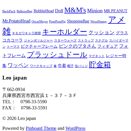
M&M's
Minion
Doll
BobbleHead
MR.PEANUT
BackPack
BalloonBag
アメ
Mr.PotatoHead
ShoppingBag
OscarMayer
PomPomPig
WoodStamp
雑
キーホルダー
クッション
グラス
キモカワキャラ雑貨
コカコーラ
ジャンボソルジャー
スターウォーズ
ストラップ
スナグル
スパイダーマ
ピンクのブタさん
フォ
ピクチャーフレーム
フィギュア
ン
トーマス
プラッシュドール
トフレーム
レジャー特
マグネット
貯金箱
ワッペン
集
巾着
ワークキャップ
傘
帽子
缶バッジ
Leo japan
〒662-0934
兵庫県西宮市西宮浜１－３７－３Ｆ
TEL： 0798-33-5590
FAX： 0798-33-5591
© 2026 Leo japan
Powered by
Pinboard Theme
and
WordPress