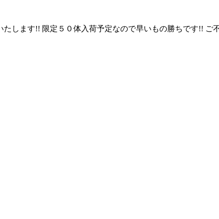
します!! 限定５０体入荷予定なので早いもの勝ちです!! 