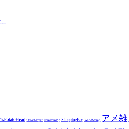
す。
アメ雑
r.PotatoHead
ShoppingBag
OscarMayer
PomPomPig
WoodStamp