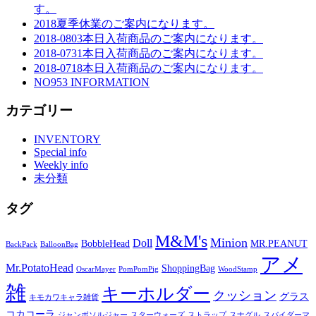
す。
2018夏季休業のご案内になります。
2018-0803本日入荷商品のご案内になります。
2018-0731本日入荷商品のご案内になります。
2018-0718本日入荷商品のご案内になります。
NO953 INFORMATION
カテゴリー
INVENTORY
Special info
Weekly info
未分類
タグ
M&M's
Minion
Doll
BobbleHead
MR.PEANUT
BackPack
BalloonBag
アメ
Mr.PotatoHead
ShoppingBag
OscarMayer
PomPomPig
WoodStamp
雑
キーホルダー
クッション
グラス
キモカワキャラ雑貨
コカコーラ
ジャンボソルジャー
スターウォーズ
ストラップ
スナグル
スパイダーマ