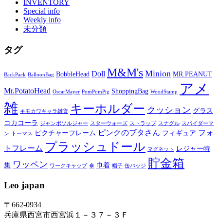
INVENTORY
Special info
Weekly info
未分類
タグ
M&M's
Minion
Doll
BobbleHead
MR.PEANUT
BackPack
BalloonBag
アメ
Mr.PotatoHead
ShoppingBag
OscarMayer
PomPomPig
WoodStamp
雑
キーホルダー
クッション
グラス
キモカワキャラ雑貨
コカコーラ
ジャンボソルジャー
スターウォーズ
ストラップ
スナグル
スパイダーマ
ピンクのブタさん
フォ
ピクチャーフレーム
フィギュア
ン
トーマス
プラッシュドール
トフレーム
レジャー特
マグネット
貯金箱
ワッペン
集
巾着
ワークキャップ
傘
帽子
缶バッジ
Leo japan
〒662-0934
兵庫県西宮市西宮浜１－３７－３Ｆ