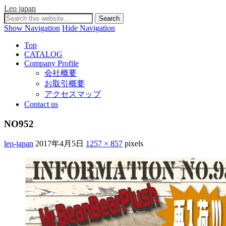
Leo japan
Show Navigation
Hide Navigation
Top
CATALOG
Company Profile
会社概要
お取引概要
アクセスマップ
Contact us
NO952
leo-japan
2017年4月5日
1257 × 857
pixels