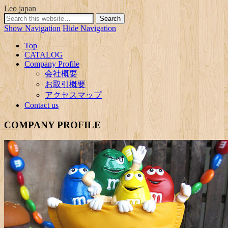
Leo japan
Show Navigation
Hide Navigation
Top
CATALOG
Company Profile
会社概要
お取引概要
アクセスマップ
Contact us
COMPANY PROFILE