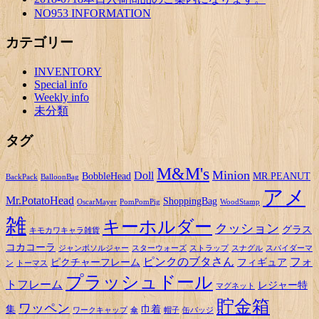
NO953 INFORMATION
カテゴリー
INVENTORY
Special info
Weekly info
未分類
タグ
M&M's
Minion
Doll
BobbleHead
MR.PEANUT
BackPack
BalloonBag
アメ
Mr.PotatoHead
ShoppingBag
OscarMayer
PomPomPig
WoodStamp
雑
キーホルダー
クッション
グラス
キモカワキャラ雑貨
コカコーラ
ジャンボソルジャー
スターウォーズ
ストラップ
スナグル
スパイダーマ
ピンクのブタさん
フォ
ピクチャーフレーム
フィギュア
ン
トーマス
プラッシュドール
トフレーム
レジャー特
マグネット
貯金箱
ワッペン
集
巾着
ワークキャップ
傘
帽子
缶バッジ