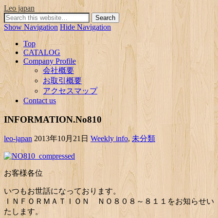
Leo japan
Show Navigation
Hide Navigation
Top
CATALOG
Company Profile
会社概要
お取引概要
アクセスマップ
Contact us
INFORMATION.No810
leo-japan
2013年10月21日
Weekly info
,
未分類
お客様各位
いつもお世話になっております。
ＩＮＦＯＲＭＡＴＩＯＮ ＮＯ８０８～８１１をお知らせい
たします。