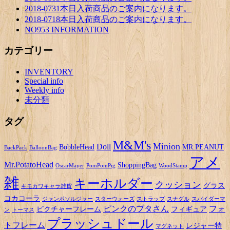
2018-0731本日入荷商品のご案内になります。
2018-0718本日入荷商品のご案内になります。
NO953 INFORMATION
カテゴリー
INVENTORY
Special info
Weekly info
未分類
タグ
M&M's
Minion
Doll
BobbleHead
MR.PEANUT
BackPack
BalloonBag
アメ
Mr.PotatoHead
ShoppingBag
OscarMayer
PomPomPig
WoodStamp
雑
キーホルダー
クッション
グラス
キモカワキャラ雑貨
コカコーラ
ジャンボソルジャー
スターウォーズ
ストラップ
スナグル
スパイダーマ
ピンクのブタさん
フォ
ピクチャーフレーム
フィギュア
ン
トーマス
プラッシュドール
トフレーム
レジャー特
マグネット